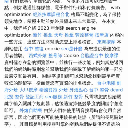
南
針對搜尋引擎優化的內容。 有很多方法可以做到這一
點，例如透過社群媒體、電子郵件行銷和付費廣告。 web
optimization
經絡按摩課程台北
格局不斷變化，為了保持
領先地位，積極主動並始終展望未來非常重要。 在本文
中，我們將介紹 2023 年創建 search engine
optimization
新竹 推拿
天母 推拿
豐原整骨
按摩店
內容的
一些方法，這些方法將幫助您登上排名榜首。
東海按摩
本
網站使用
台中 整復
cookie
seo是什麼
為您提供最佳的使
用者體驗。
西式外燴
整骨師
Cookie
台胞證台中
按摩課
資料儲存在您的瀏覽器中，並執行一些功能，例如當您返回
我們的網站時識別您並幫助我們的團隊了解網站的哪一部分
最廣泛和最有用。 關鍵字規劃師可以幫助您找到競爭程度
較低的關鍵字，從而使您有實際的排名機會。
台中泡腳
到
府外燴
大甲按摩
泰國簽證
外燴
外燴點心
台中 整骨 dcard
北投 整骨
登記工商
seo服務
新竹 整骨
只需將您的起始關
鍵字輸入關鍵字規劃器，然後過濾掉低競爭度的關鍵字創意
即可。
外燴自助餐
由於人們在使用語音搜尋時會使用自然
語言，因此他們更有可能使用較長的短語（所謂的長尾關鍵
字）。 其目標是利用搜尋引擎的弱點為網站提供不道德的