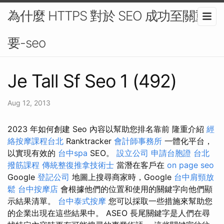
為什麼 HTTPS 對於 SEO 成功至關重
要-seo
Je Tall Sf Seo 1 (492)
Aug 12, 2013
2023 年如何創建 Seo 內容以幫助您排名靠前 隆重介紹
經
絡按摩課程台北
Ranktracker
會計師事務所
一體化平台，
以實現有效的
台中spa
SEO。
設立公司
申請台胞證
台北
撥筋課程
傳統整復推拿技術士
當潛在客戶在
on page seo
Google
登記公司
地圖上搜尋商家時，Google
台中肩頸放
鬆
台中按摩店
會根據他們的位置和使用的關鍵字向他們顯
示結果清單。
台中泰式按摩
您可以採取一些措施來幫助您
的企業出現在這些結果中。 ASEO 長尾關鍵字是人們在尋