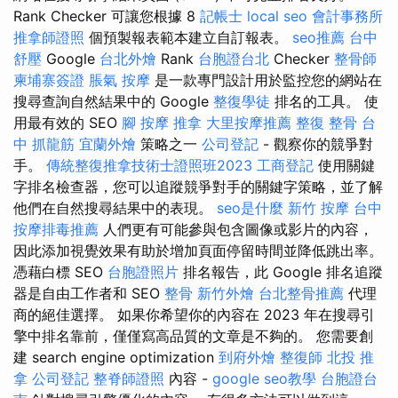
Rank Checker 可讓您根據 8
記帳士
local seo
會計事務所
推拿師證照
個預製報表範本建立自訂報表。
seo推薦
台中
舒壓
Google
台北外燴
Rank
台胞證台北
Checker
整骨師
柬埔寨簽證
脹氣 按摩
是一款專門設計用於監控您的網站在
搜尋查詢自然結果中的 Google
整復學徒
排名的工具。 使
用最有效的 SEO
腳 按摩
推拿
大里按摩推薦
整復 整骨
台
中 抓龍筋
宜蘭外燴
策略之一
公司登記
- 觀察你的競爭對
手。
傳統整復推拿技術士證照班2023
工商登記
使用關鍵
字排名檢查器，您可以追蹤競爭對手的關鍵字策略，並了解
他們在自然搜尋結果中的表現。
seo是什麼
新竹 按摩
台中
按摩排毒推薦
人們更有可能參與包含圖像或影片的內容，
因此添加視覺效果有助於增加頁面停留時間並降低跳出率。
憑藉白標 SEO
台胞證照片
排名報告，此 Google 排名追蹤
器是自由工作者和 SEO
整骨
新竹外燴
台北整骨推薦
代理
商的絕佳選擇。 如果你希望你的內容在 2023 年在搜尋引
擎中排名靠前，僅僅寫高品質的文章是不夠的。 您需要創
建 search engine optimization
到府外燴
整復師
北投 推
拿
公司登記
整脊師證照
內容 -
google seo教學
台胞證台