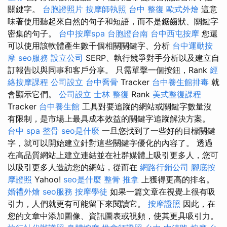
關鍵字。
台胞證照片
按摩師執照
台中 整復
歐式外燴
這意
味著使用聽起來自然的句子和短語，而不是鋸齒狀、關鍵字
密集的句子。
台中按摩spa
台胞證台南
台中西屯按摩
您還
可以使用該軟體產生數千個相關關鍵字、分析
台中運動按
摩
seo服務
設立公司
SERP、執行競爭對手分析以及建立自
訂報告以與同事和客戶分享。 只需單擊一個按鈕，Rank
經
絡按摩課程
公司設立
台中喬骨
Tracker
台中養生館排毒
就
會顯示它們。
公司設立
士林 整復
Rank
美式整復課程
Tracker
台中養生館
工具對要追蹤的網站或關鍵字數量沒
有限制，是市場上最具成本效益的關鍵字追蹤解決方案。
台中 spa
整骨
seo是什麼
一旦您找到了一些好的目標關鍵
字，就可以開始建立針對這些關鍵字優化的內容了。 透過
在高品質網站上建立連結並在社群媒體上吸引更多人，您可
以吸引更多人造訪您的網站，從而在
網路行銷公司
腳底按
摩證照
Yahoo!
seo是什麼
整骨 推拿
上獲得更高的排名。
婚禮外燴
seo服務
按摩學徒
如果一篇文章在視覺上很有吸
引力，人們就更有可能留下來閱讀它。
按摩證照
因此，在
您的文章中添加圖像、資訊圖表或視頻，使其更具吸引力。