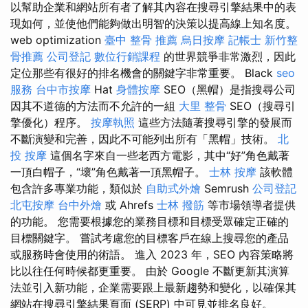
以幫助企業和網站所有者了解其內容在搜尋引擎結果中的表
現如何，並使他們能夠做出明智的決策以提高線上知名度。
web optimization
臺中 整骨 推薦
烏日按摩
記帳士
新竹整
骨推薦
公司登記
數位行銷課程
的世界競爭非常激烈，因此
定位那些有很好的排名機會的關鍵字非常重要。 Black
seo
服務
台中市按摩
Hat
身體按摩
SEO（黑帽）是指搜尋公司
因其不道德的方法而不允許的一組
大里 整骨
SEO（搜尋引
擎優化）程序。
按摩執照
這些方法隨著搜尋引擎的發展而
不斷演變和完善，因此不可能列出所有「黑帽」技術。
北
投 按摩
這個名字來自一些老西方電影，其中“好”角色戴著
一頂白帽子，“壞”角色戴著一頂黑帽子。
士林 按摩
該軟體
包含許多專業功能，類似於
自助式外燴
Semrush
公司登記
北屯按摩
台中外燴
或 Ahrefs
士林 撥筋
等市場領導者提供
的功能。 您需要根據您的業務目標和目標受眾確定正確的
目標關鍵字。 嘗試考慮您的目標客戶在線上搜尋您的產品
或服務時會使用的術語。 進入 2023 年，SEO 內容策略將
比以往任何時候都更重要。 由於 Google 不斷更新其演算
法並引入新功能，企業需要跟上最新趨勢和變化，以確保其
網站在搜尋引擎結果頁面 (SERP) 中可見並排名良好。