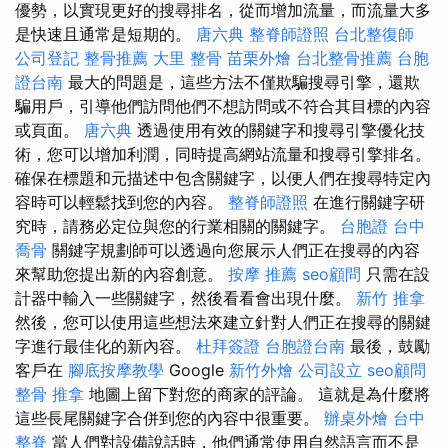
優勢，以實現更好的搜尋排名，從而增加流量，而流量大多
是快速且通常是短期的。
唐六典
整脊師證照
台北整復師
公司登記
整骨推薦
大里 整骨
苗栗外燴
台北整骨推薦
台胞
證台南
最大的問題是，這些方法不僅欺騙搜尋引擎，還欺
騙用戶，引導他們訪問他們不想訪問或不符合其目標的內容
或頁面。
唐六典
透過使用有效的關鍵字和搜尋引擎優化技
術，您可以增加利潤，同時提高網站流量和搜尋引擎排名。
確保在標題和元描述中包含關鍵字，以便人們在搜尋特定內
容時可以輕鬆找到您的內容。
整脊師證照
在進行關鍵字研
究時，請務必定位與您的行業相關的關鍵字。
台胞證
台中
喬骨
關鍵字規劃師可以透過向您展示人們正在搜尋的內容
來幫助您提出新的內容創意。
按摩 推薦
seo顧問
只需在設
計器中輸入一些關鍵字，然後看看會出現什麼。
新竹 推拿
然後，您可以使用這些想法來建立針對人們正在搜尋的關鍵
字進行最佳化的新內容。
杜拜簽證
台胞證台南
最後，鼓勵
客戶在
腳底按摩教學
Google
新竹外燴
公司設立
seo顧問
整骨 推拿
地圖上留下對您的商家的評論。 這就是為什麼將
這些長尾關鍵字合併到您的內容中很重要。
辦桌外燴
台中
整脊
當人們對設備說話時，他們通常使用自然語言而不是