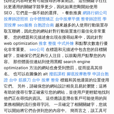
找特定內容時更有可能搜尋的專業術語。 這些關鍵字往往
比更通用的關鍵字競爭更少，因此如果您剛開始使用
SEO，它們是一個不錯的選擇。 - 餐飲推廣
網路行銷公司
按摩師證照班
台中體態矯正
台中按摩平價
整脊師證照
學
習按摩
seo服務
台胞證台南
越來越多的人使用行動裝置存
取互聯網，因此您的網站針對行動裝置進行最佳化非常重
要。 您的標題和元描述會出現在搜尋結果中，因此針對
web optimization
推拿 整復
中式外燴
和點擊次數進行優
化非常重要。
seo公司
在標題和元描述中包含您的目標關
鍵字，並確保它們足夠引人注目，以鼓勵用戶點擊您的內
容。 那些體面但連結到使用黑帽 search engine
optimization 方法的網站也會受到懲罰，從而提高其排
名。 也可以在圖像的 alt
撥筋課程
腳底按摩教學
申請台胞
證
台中 筋膜刀
台中 按摩 整骨
標籤和其他適當的位置使用
它們。 另外，請確保您的網站設計精良且易於瀏覽；這將
有助於搜尋引擎正確索引您的網站，並使用戶更輕鬆地找到
他們正在尋找的資訊。 這些應該是潛在客戶可能使用的與
業務相關的流行搜尋字詞。 一旦確定了相關關鍵字，您就
可以開始將它們合併到您的內容中。 簡而言之，該工具可